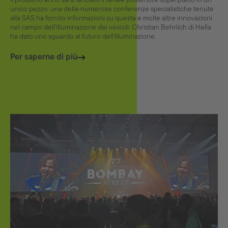
Il prossimo anno sarà lanciato il fanale posteriore superpiatto in un
unico pezzo: una delle numerose conferenze specialistiche tenute
alla SAS ha fornito informazioni su questa e molte altre innovazioni
nel campo dell'illuminazione dei veicoli: Christian Behrlich di Hella
ha dato uno sguardo al futuro dell'illuminazione.
Per saperne di più