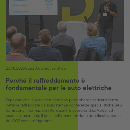
23.08.2025
Swiss Automotive Show
Perché il raffreddamento è
fondamentale per le auto elettriche
Sapevate che le auto elettriche non potrebbero ricaricarsi senza
batterie raffreddate o riscaldate? Le conferenze specialistiche SAS
forniscono informazioni interessanti e approfondite. Valeo, ad
esempio, ha trattato il tema della manutenzione dei climatizzatori e
del CO2 come refrigerante.