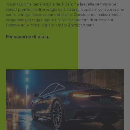
<span>L'ultima generazione del P Zero™ è la scelta definitiva per i
veicoli premium e di prestigio ed è stata sviluppata in collaborazione
con le principali case automobilistiche. Questo pneumatico è stato
progettato per raggiungere un livello superiore di prestazioni
sportive equilibrate.</span><span>&nbsp;</span>
Per saperne di più