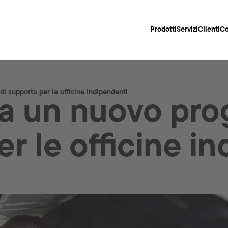
Prodotti
Servizi
Clienti
Co
i supporto per le officine indipendenti
ia un nuovo pr
r le officine i