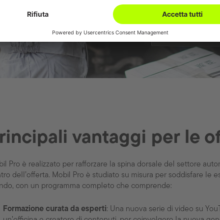
rincipali vantaggi per le o
il Pro è realizzato per rafforzare la spina dorsale del settore auto
tro dell’offerta. Mobil Pro è studiato su misura per soddisfare le es
do, con un programma completo che comprende:
Formazione curata da esperti
: Una nuova serie di video su You
un’officina e creatore di contenuti, per coinvolgere la nuova ge