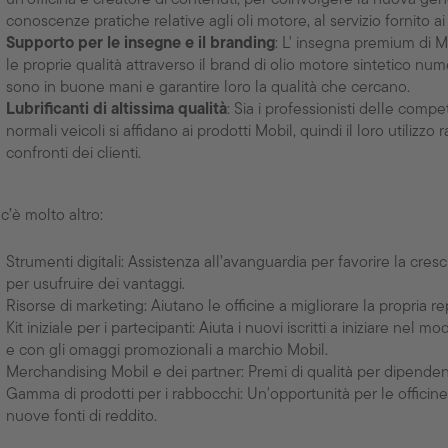
conoscenze pratiche relative agli oli motore, al servizio fornito ai c
Supporto per le insegne e il branding
: L' insegna premium di M
le proprie qualità attraverso il brand di olio motore sintetico nu
sono in buone mani e garantire loro la qualità che cercano.
Lubrificanti di altissima qualità
: Sia i professionisti delle comp
normali veicoli si affidano ai prodotti Mobil, quindi il loro utilizzo 
confronti dei clienti.
c’è molto altro:
Strumenti digitali: Assistenza all’avanguardia per favorire la cre
per usufruire dei vantaggi.
Risorse di marketing: Aiutano le officine a migliorare la propria re
Kit iniziale per i partecipanti: Aiuta i nuovi iscritti a iniziare n
e con gli omaggi promozionali a marchio Mobil.
Merchandising Mobil e dei partner: Premi di qualità per dipendenti 
Gamma di prodotti per i rabbocchi: Un'opportunità per le officine di
nuove fonti di reddito.