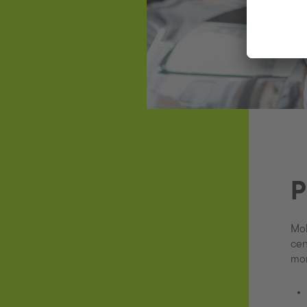
P
Mob
cen
mon