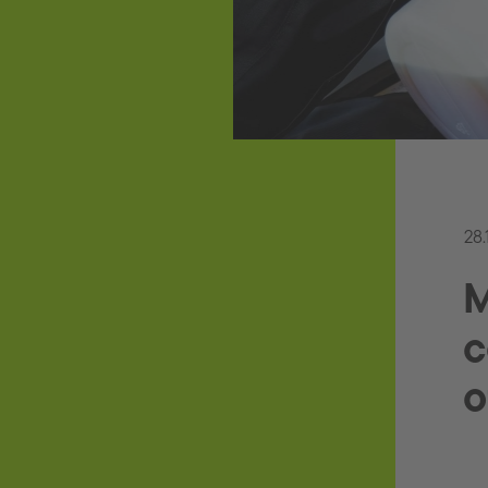
28.
M
c
o