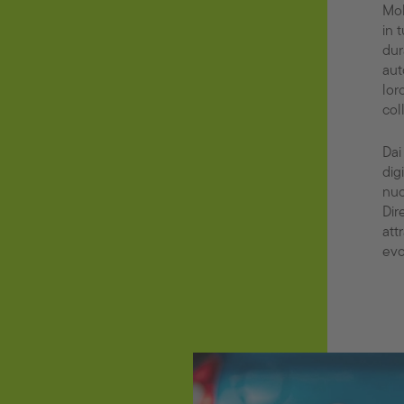
Mob
in 
dur
aut
lor
col
Dai
dig
nuo
Dir
att
evo