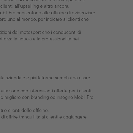
lienti, all’upselling e altro ancora.
obil Pro consentono alle officine di evidenziare
mero uno al mondo, per indicare ai clienti che
etizioni del motosport che i conducenti di
rafforza la fiducia e la professionalità nei
scita aziendale e piattaforme semplici da usare
putazione con interessanti offerte per i clienti.
el modo migliore con branding ed insegne Mobil Pro
e clienti delle officine.
 offrire tranquillità ai clienti e aggiungere