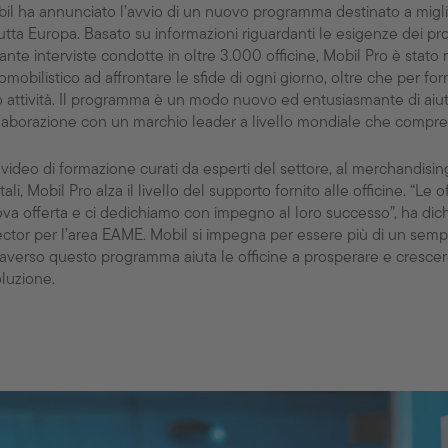
il ha annunciato l’avvio di un nuovo programma destinato a miglior
tutta Europa. Basato su informazioni riguardanti le esigenze dei pro
ante interviste condotte in oltre 3.000 officine, Mobil Pro è stato r
omobilistico ad affrontare le sfide di ogni giorno, oltre che per for
o attività. Il programma è un modo nuovo ed entusiasmante di aiuta
laborazione con un marchio leader a livello mondiale che compre
 video di formazione curati da esperti del settore, al merchandisin
itali, Mobil Pro alza il livello del supporto fornito alle officine. “L
va offerta e ci dedichiamo con impegno al loro successo”, ha dic
ector per l’area EAME. Mobil si impegna per essere più di un semplice
raverso questo programma aiuta le officine a prosperare e crescer
luzione.