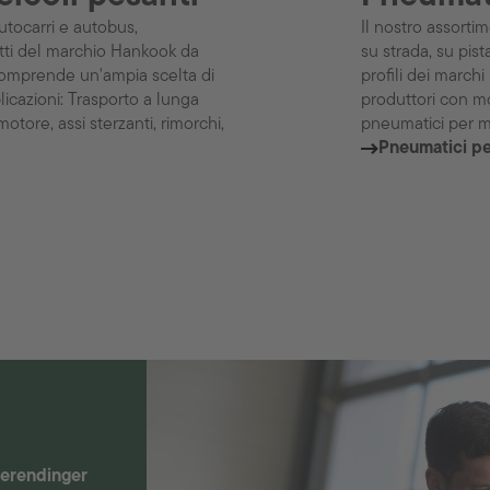
tocarri e autobus,
Il nostro assorti
tti del marchio Hankook da
su strada, su pis
omprende un'ampia scelta di
profili dei march
licazioni: Trasporto a lunga
produttori con mo
motore, assi sterzanti, rimorchi,
pneumatici per m
Pneumatici p
erendinger