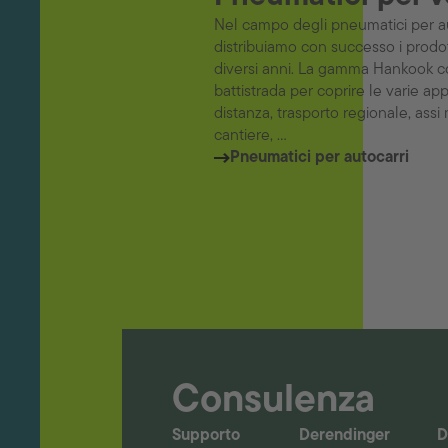
Nel campo degli pneumatici per au
distribuiamo con successo i prodo
diversi anni. La gamma Hankook c
battistrada per coprire le varie app
distanza, trasporto regionale, assi 
cantiere, ...
Pneumatici per autocarri
Consulenza
Supporto
Derendinger
D