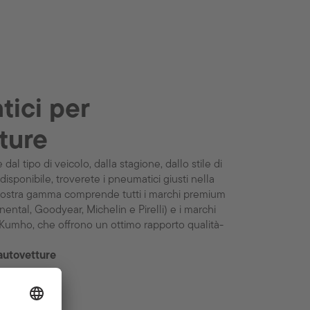
ici per
ture
l tipo di veicolo, dalla stagione, dallo stile di
isponibile, troverete i pneumatici giusti nella
ostra gamma comprende tutti i marchi premium
ental, Goodyear, Michelin e Pirelli) e i marchi
Kumho, che offrono un ottimo rapporto qualità-
autovetture