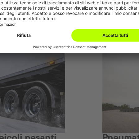
eicoli pesanti
Pneumat