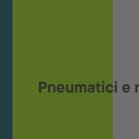
Lubrificanti e fluidi tecnici
Prodotti per l'officina
Forniture per carrozzerie
Download
Pneumatici e 