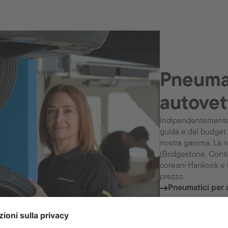
Pneumat
autovet
Indipendentemente da
guida e dal budget d
nostra gamma. La n
(Bridgestone, Contin
coreani Hankook e 
prezzo.
Pneumatici per 