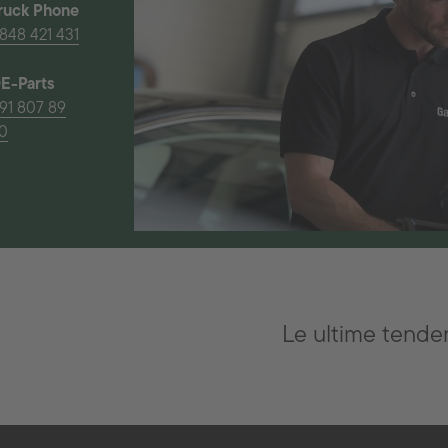
ruck Phone
848 421 431
E-Parts
91 807 89
0
Le ultime tenden
li
Contatto
Swiss Automotive Show