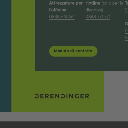
Attrezzature per
Hotline
(solo per la
T
l'officina
diagnosi)
0
0848 661 661
0848 771 771
O
0
9
Modulo di contatto
Carriera
Filiali
Academy
Download
Condizioni genera