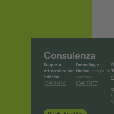
Consulenza
Supporto
Derendinger
D
Attrezzature per
Hotline
(solo per la
T
l'officina
diagnosi)
0
0848 661 661
0848 771 771
O
0
9
Modulo di contatto