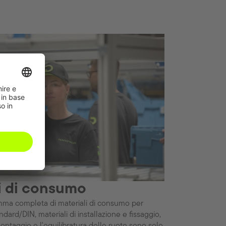
i di consumo
ma completa di materiali di consumo per
tandard/DIN, materiali di installazione e fissaggio,
montaggio e l'equilibratura delle ruote sono solo