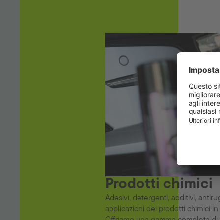
Prodotti chimici
Adesivi, detergenti, additivi, antiru
applicazioni dei prodotti chimici in
Offriamo una gamma completa di pr