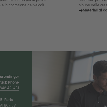
e la riparazione dei veicoli.
alcune delle are
Materiali di 
erendinger
ruck Phone
848 421 431
E-Parts
91 807 89