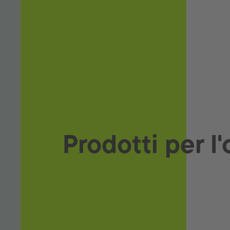
Lubrificanti e fluidi tecnici
Prodotti per l'officina
Forniture per carrozzerie
Download
Prodotti per l'