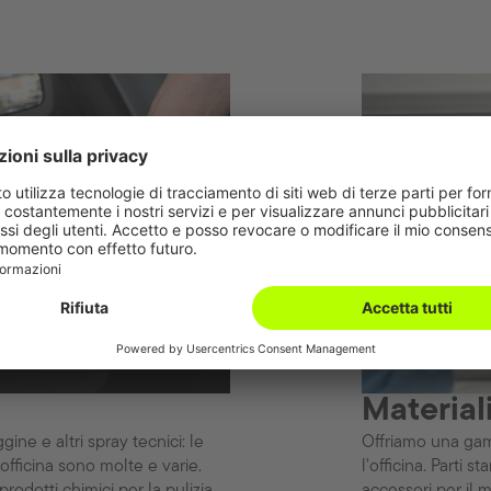
Material
ggine e altri spray tecnici: le
Offriamo una gam
 officina sono molte e varie.
l'officina. Parti s
odotti chimici per la pulizia
accessori per il 