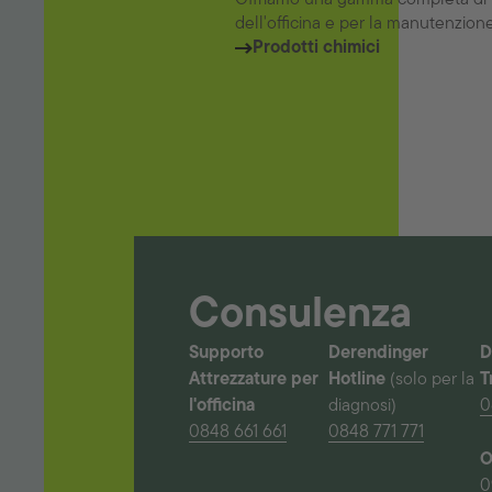
dell'officina e per la manutenzione 
Prodotti chimici
Consulenza
Supporto
Derendinger
D
Attrezzature per
Hotline
(solo per la
T
l'officina
diagnosi)
0
0848 661 661
0848 771 771
O
0