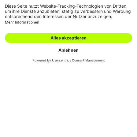
Karriere
Filialen
Academy
Downloads
AGBs
Kontakt
Swiss Automotive
Show
Werkstattbedarf
Bei uns findest du eine breite Palette an Produkten für den
täglichen Bedarf in der Werkstatt – von Produkten für die Innen-
und Aussenreinigung sowie für die Handreinigung über
Sicherheitskleidung bis hin zum gesamten Bedarf an Chemikalien