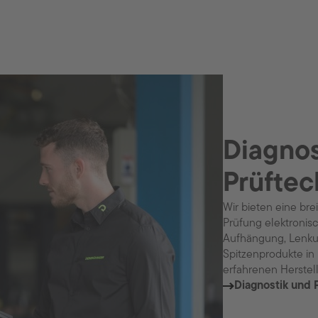
Diagnos
Prüftec
Wir bieten eine bre
Prüfung elektronis
Aufhängung, Lenkung
Spitzenprodukte in
erfahrenen Herstel
Diagnostik und 