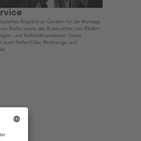
rvice
omplettes Angebot an Geräten für die Montage
on Reifen sowie das Auswuchten von Rädern
Felgen- und Reifendimensionen. Unser
t auch Reifenfüller, Werkzeuge und
al.
rvice