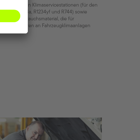
ite Auswahl an Klimaservicestationen (für den
hlmitteln R134a, R1234yf und R744) sowie
ge und Verbrauchsmaterial, die für
und Reparaturen an Fahrzeugklimaanlagen