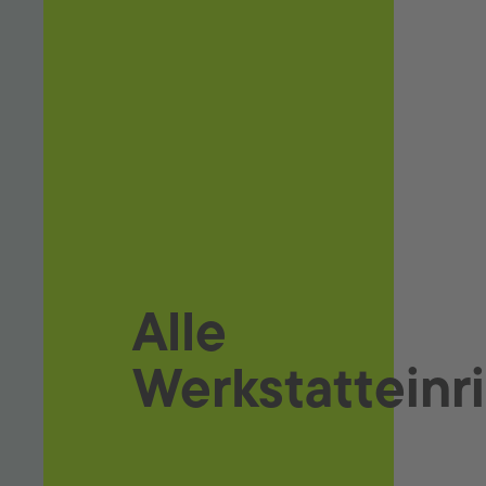
Schmier- und Betriebsstoffe
Werkstattbedarf
Carrosseriebedarf
Downloads
Alle
Werkstatteinr