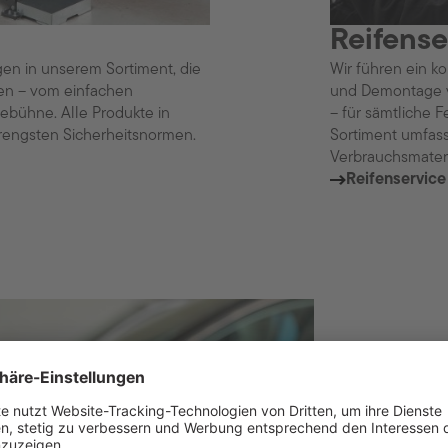
Reifense
en in unserem Sortiment, die
Wir führen ein k
n – vom einfachen
und Demontage v
bühne. Alle Produkte in
– für sämtliche 
trengsten Sicherheitsnormen.
Sortiment umfass
Verbrauchsmateri
Reifenservice
Klimase