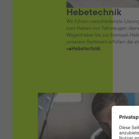
Hebetechnik
Wir führen verschiedenste Lösung
zum Heben von Fahrzeugen diene
Wagenheber bis zur Stempel-Hebe
unserem Sortiment erfüllen die s
Hebetechnik