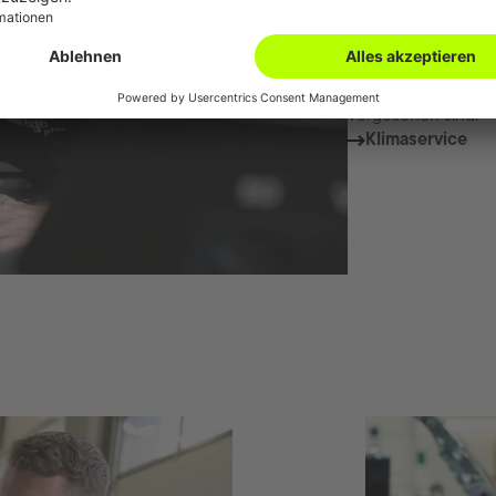
Wir führen eine bre
Betrieb mit den Kü
zahlreiche Werkzeu
Wartungsarbeiten 
vorgesehen sind.
Klimaservice