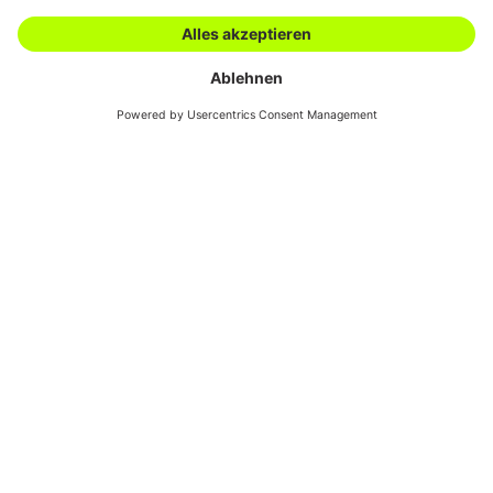
Downloads
AGBs
Kontakt
Swiss Automotive
Show
Service
inbegriffen.
Bei uns hast du nicht nur Zugriff auf das schweizweit grösste
Sortiment an Autoersatzteilen – du kannst auch jederzeit unser
grosses Know-how anzapfen. Wo immer bei dir Fragen auftauchen:
Wir beraten dich gern. Immer ehrlich und immer lösungsorientiert.
Und weil wir uns selber ständig weiterbilden auch immer «State oft
the Art». Und wenn du einmal an die Grenzen deiner Kapazitäten
stösst? Dann machen dir unsere verschiedenen Services das