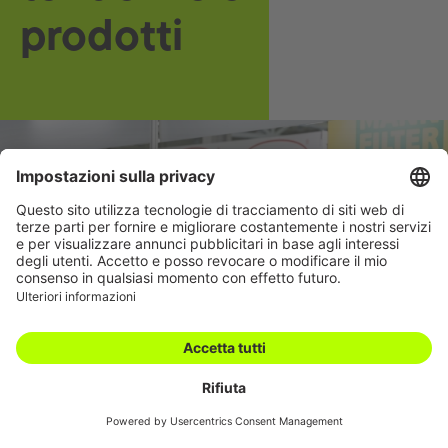
prodotti
Carriera
Filiali
Academy
Download
Condizioni generali
Contatto
Swiss Automotive
Show