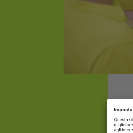
Il 
res
stu
20%
num