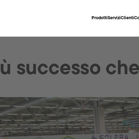
Prodotti
Servizi
Clienti
Co
più successo ch