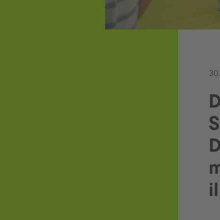
30
D
S
D
m
i