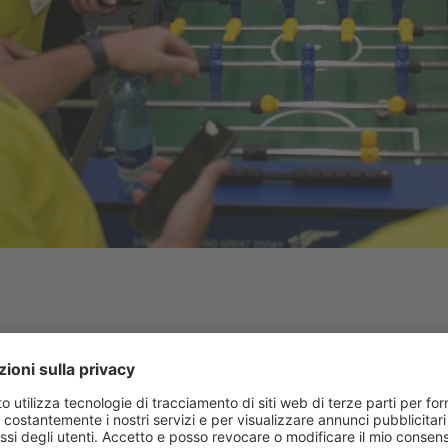
fatto che il primo giorno del Salone svizzero dell'automobile (SAS) 
ponsabile marketing e organizzatore della fiera Derendinger. Ma 
pirsi: la fiera più importante per l'industria automobilistica svizzer
. “Il viaggio un po' più lungo verso Berna, anziché solo verso Frib
ero di visitatori provenienti dalla Svizzera francese, ma abbiamo r