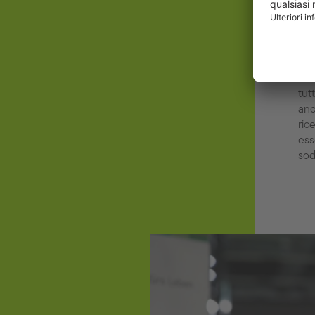
pro
Con
tem
ess
tut
anc
ric
ess
sod