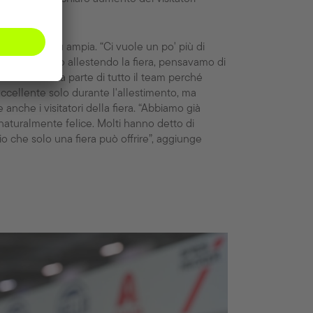
he un po' più ampia. “Ci vuole un po' più di
uando stavamo allestendo la fiera, pensavamo di
riore sforzo da parte di tutto il team perché
eccellente solo durante l'allestimento, ma
anche i visitatori della fiera. “Abbiamo già
 naturalmente felice. Molti hanno detto di
io che solo una fiera può offrire”, aggiunge