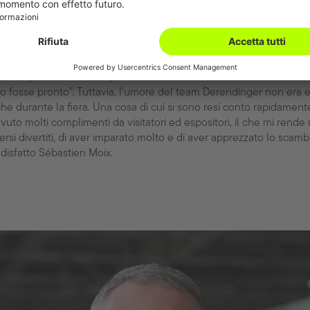
venienti soprattutto dalla Svizzera tedesca”.
 140 espositori, quest'anno la fiera non è solo più grande, ma anc
po”, rivela Moix, aggiungendo con un sorriso: ”Mercoledì sera, q
ere in perfetto orario e più avanti del solito. Ma c'è voluto un ulte
to fosse pronto”. Tuttavia, l'umore del team Derendinger non era 
he durante la fiera. Una cosa di cui si sono resi conto rapidamente 
evuto molti complimenti da visitatori ed espositori, il che mi rende
ersi divertiti, di aver imparato molto e di aver apprezzato lo scamb
disfatto Sébastien Moix.