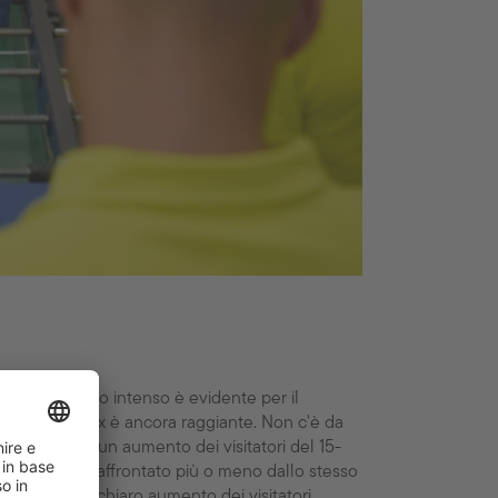
sia stato molto intenso è evidente per il
Sébastien Moix è ancora raggiante. Non c'è da
a ha registrato un aumento dei visitatori del 15-
urgo, è stato affrontato più o meno dallo stesso
egistrato un chiaro aumento dei visitatori