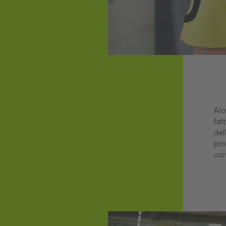
Alc
fat
del
pro
cor