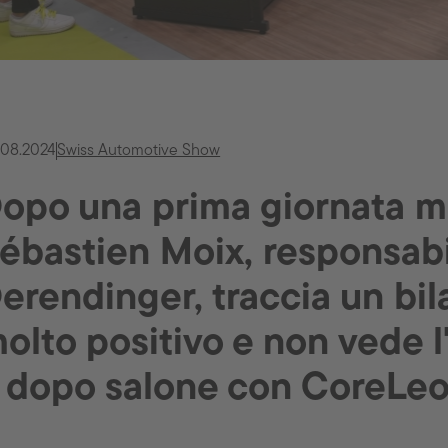
.08.2024
Swiss Automotive Show
opo una prima giornata m
ébastien Moix, responsabi
erendinger, traccia un bi
olto positivo e non vede l
l dopo salone con CoreLeo