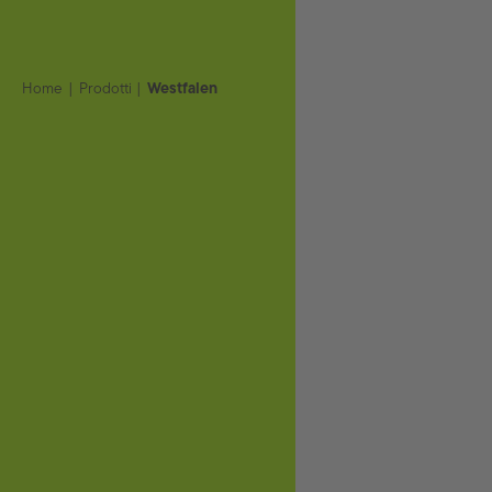
Home
Prodotti
Westfalen