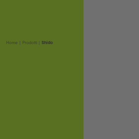
Home
Prodotti
Shido