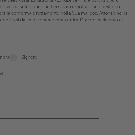
ire della garanzia gratuita «LongDrive». Tale garanzia sarà
e valida solo dopo che Lei si sarà registrato su questo sito.
erà la conferma direttamente nella Sua mailbox. Attenzione: la
ione è valida solo se completata entro 14 giorni dalla data di
.
gnora
Signore