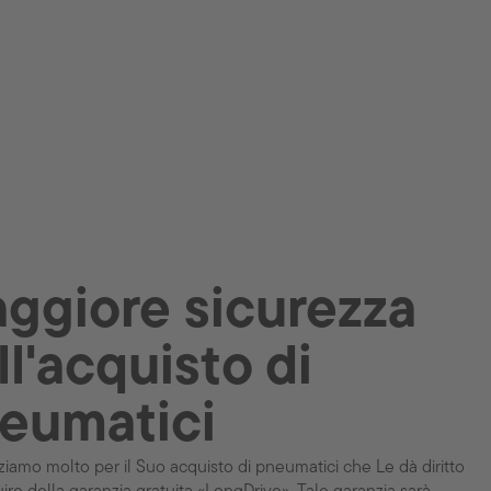
ggiore sicurezza
ll'acquisto di
eumatici
ziamo molto per il Suo acquisto di pneumatici che Le dà diritto