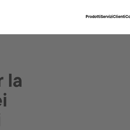
Prodotti
Servizi
Clienti
Co
 la
i
i