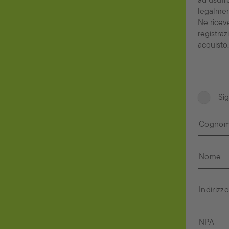
ad usufru
legalment
Ne ricev
registraz
acquisto
Si