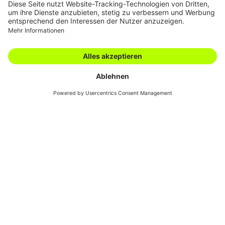
Karriere
Filialen
Academy
Downloads
AGBs
Kontakt
Swiss Automotive
Show
Die Kupplung ist bei uns ein wichtiger Bestandteil des
Sortiments. Für eine perfekte Kraftübertragung
zwischen Motor und Getriebe bürgen namhafte Marken
wie ZF-Sachs, LuK und Valeo. Nutzfahrzeuge stellen
höchste Anforderungen bezüglich der Qualität und
Haltbarkeit an die Kupplung.
Als der Nutzfahrzeugspezialist haben wir die passende
Lösung für Lkws und Busse aller gängigen Marken und
Modelle. Einfachkupplungen, Zweischeibenkupplungen,
Doppelkupplungen, komplette Kupplungs-Kits,