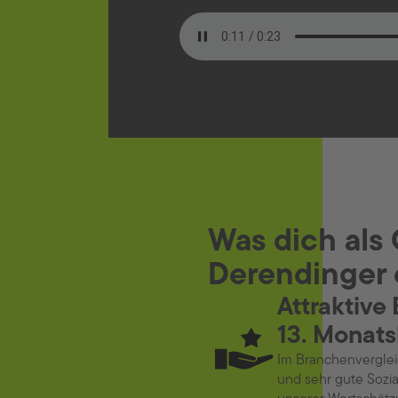
Was dich als
Derendinger 
Attraktive
13. Monats
Im Branchenverglei
und sehr gute Sozia