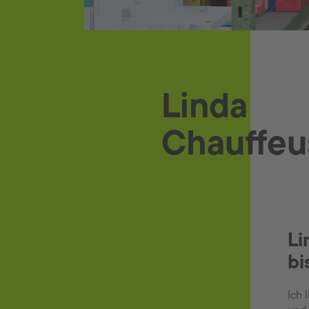
Linda
Chauffeu
Li
bi
Ich 