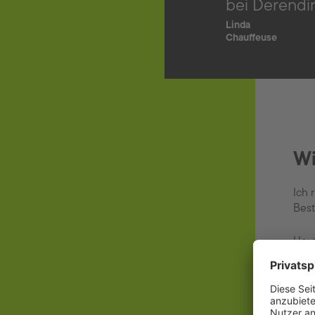
bei Derendin
Linda
Chauffeuse
Wi
Ich 
Best
Heut
die 