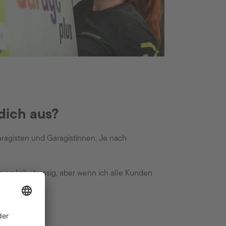
 dich aus?
 Garagisten und Garagistinnen. Je nach
iemlich stressig, aber wenn ich alle Kunden