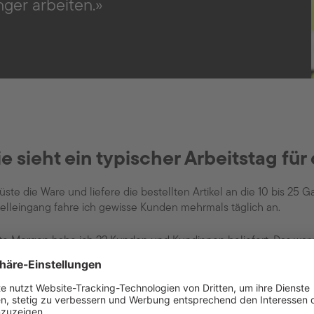
ger arbeiten.
e sieht ein typischer Arbeitstag für
rüste die Ware und liefere die bestellten Artikel an die 10 bis 25
elleingang fahre ich gewisse Kunden mehrmals täglich an.
e Morgen habe ich 22 Kunden und Kundinnen beliefert. Das war z
Artikel rechtzeitig überbringen konnte, bin ich zufrieden.