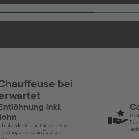
 Chauffeuse bei
erwartet
 Entlöhnung inkl.
Co
lohn
Dank
Bene
ch überdurchschnittliche Löhne
viel
lleistungen sind ein Zeichen