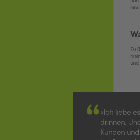
und 
eine
Wa
Zu B
mein
und 
“
Ich liebe e
drinnen. Un
Kunden und 