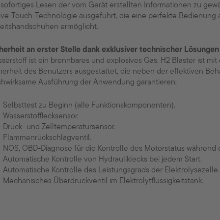
 sofortiges Lesen der vom Gerät erstellten Informationen zu gew
ve-Touch-Technologie ausgeführt, die eine perfekte Bedienung 
eitshandschuhen ermöglicht.
herheit an erster Stelle dank exklusiver technischer Lösunge
serstoff ist ein brennbares und explosives Gas. H2 Blaster ist mit
herheit des Benutzers ausgestattet, die neben der effektiven B
hwirksame Ausführung der Anwendung garantieren:
Selbsttest zu Beginn (alle Funktionskomponenten).
Wasserstofflecksensor.
Druck- und Zelltemperatursensor.
Flammenrückschlagventil.
NOS, OBD-Diagnose für die Kontrolle des Motorstatus während 
Automatische Kontrolle von Hydrauliklecks bei jedem Start.
Automatische Kontrolle des Leistungsgrads der Elektrolysezelle.
Mechanisches Überdruckventil im Elektrolytflüssigkeitstank.