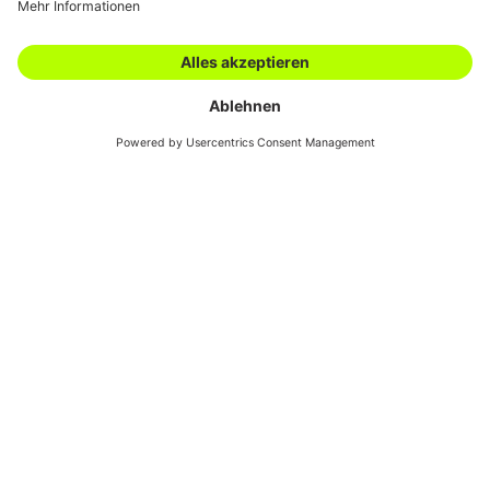
Karriere
Filialen
Academy
Downloads
AGBs
Kontakt
Swiss Automotive
Show
15.07.2024
Inside
Swiss Automotive Show
Der neue Brand strahlt in seinem
auffälligen Limegrün sowohl nach innen
wie auch nach aussen. Wir sind im
Markt deutlich sichtbarer geworden.
Seit einem Jahr treten die zur Swiss Automotive Group (SAG)
gehörenden Marken Derendinger, Technomag, E. Klaus,
Normauto und Matik als Derendinger auf. Wie sieht Ihre Bilanz