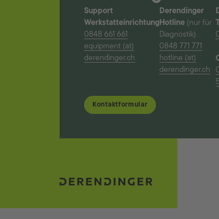
Support
Derendinger
Werkstatteinrichtung
Hotline
(nur für
0848 661 661
Diagnostik)
equipment (at)
0848 771 771
derendinger.ch
hotline (at)
derendinger.ch
5
Kontaktformular