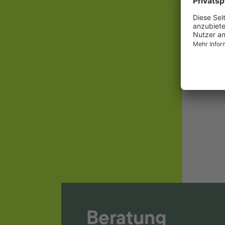
Dre
Equ
Beratung