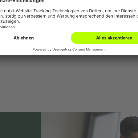
ster Mischraum-Ausrüstung
DE
ipements pour salle de mélange Drester
FR