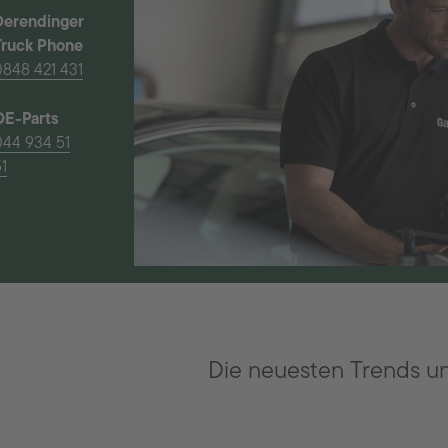
Derendinger
Truck Phone
0848 421 431
OE-Parts
044 934 51
1
Die neuesten Trends u