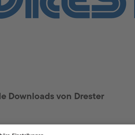
le Downloads von Drester
umentname
Sprachen