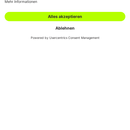
Karriere
Filialen
Academy
Downloads
AGBs
Kontakt
Swiss Automotive
Show
Die richtige Auswahl der Komponenten im Bereich
Federung und Aufhängung schützt nicht nur Ladung,
Fahrzeug und Fahrer, sondern senkt längerfristig
Stillstandzeiten und Kosten für Wartung und Reparatur.
Zudem bleiben aufgrund der reduzierten Vibration die
Fahrgestelle von Lastwagen, Anhängern und Bussen
länger haltbar. Die wartungsfreie Laufzeit des Fahrzeugs
wird dadurch markant erhöht. Der Fahrer ermüdet
weniger, und auch die Ladung wird besser vor
Erschütterungen geschützt.
Rund um den Kompetenzbereich der Aufhängung
führen wir Luftfederbälge, Stossdämpfer, Achsstreben,
Dreieckslenker sowie Stabilisatorreparatursätze aller