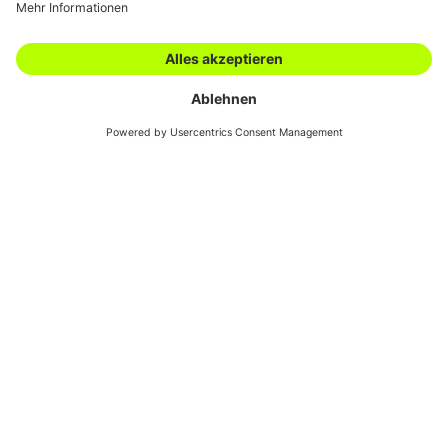
Karriere
Filialen
Academy
Downloads
AGBs
Kontakt
Swiss Automotive
Show
01.07.2024
Innovation
Nachhaltigkeit
Hella
«Als Technologieführer wollen wir
daher auch im Hinblick auf unsere
Lichtprodukte ein Vorreiter sein und
einen weiteren wesentlichen Schritt in
Richtung Kreislaufwirtschaft machen».
Forvia Hella hat ein wegweisendes Konzept eines Scheinwerfers