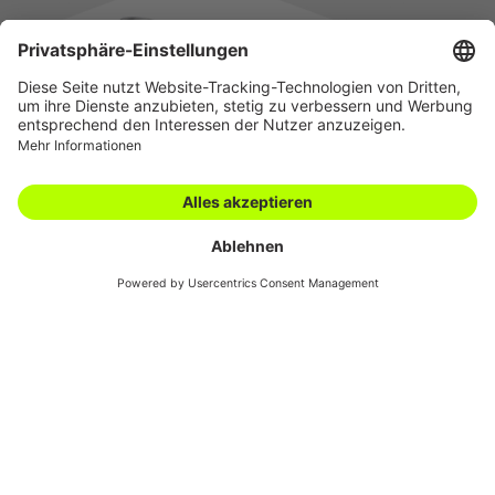
Karriere
Filialen
Academy
Downloads
AGBs
Kontakt
Swiss Automotive
Show
09.09.2024
Innovation
Produkte
Werkstatt
Schaeffler
Von Einzelkomponenten bis hin zu
integrierten Komplettsystemen