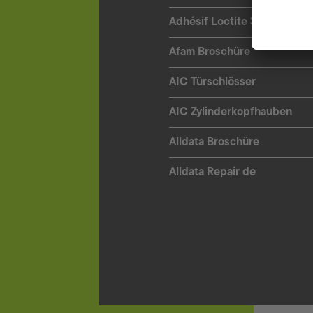
Adhésif Loctite 3090
Afam Broschüre
AIC Türschlösser
AIC Zylinderkopfhauben
Alldata Broschüre
Alldata Repair de