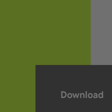
Lubrifiants et fluides techniques
Fournitures d'atelier
Fournitures de carrosserie
Download
Download