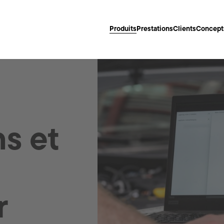
Produits
Prestations
Clients
Concept
s et
de tourisme
tilitaires
r