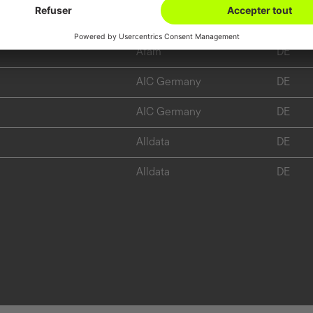
Loctite
FR
Afam
DE
AIC Germany
DE
AIC Germany
DE
Alldata
DE
Alldata
DE