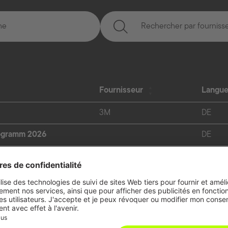
Rechercher par fourniss
Fournisseur
Langu
3M
DE
ogramm 2026
DE
detailliert)
DE
 (kurz)
DE
Hazet
FR
Milwaukee
FR