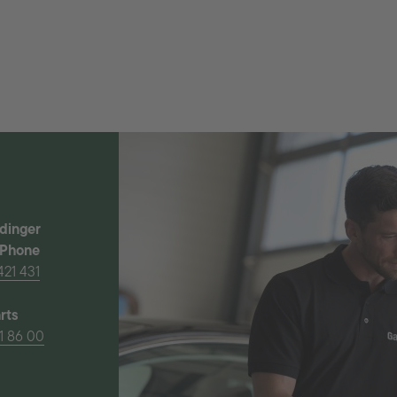
dinger
 Phone
421 431
rts
1 86 00