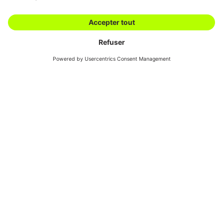
Downloads
Conditions
Contact
générales
Swiss Automotive
Show
Nous proposons une gamme complète d'équipements
destinés au lavage et nettoyage des bâtiments et des
véhicules – du simple aspirateur au portique de lavage
automatique. Les produits de notre assortiment
proviennent de fabricants de renommée mondiale tels
que Kärcher.
Nettoyeurs à haute-
Balayeuses
pression
Pulvérisateurs
Aspirateurs