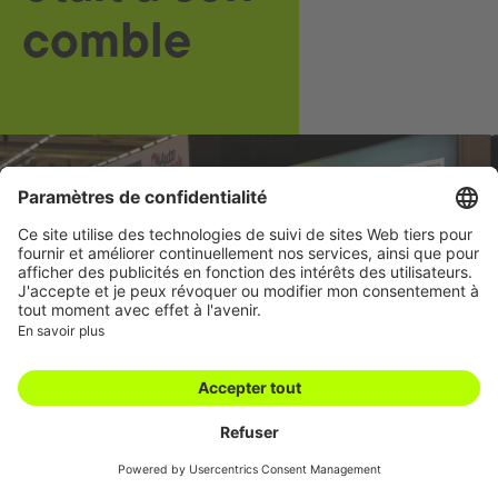
comble
Carrière
Succursales
Academy
Downloads
Conditions
Contact
générales
Swiss Automotive
Show